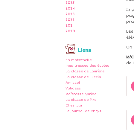
2025
2024
Imp
2023
pag
2022
pra
2021
Les
2020
élè
On 
Liens
Màj
En maternelle
de 1
mes tresses des écoles
La classe de Laurène
La classe de Luccia
Amiscol
Validées
Maîtresse Karine
La classe de Pike
Chez lulu
Le journal de Chrys