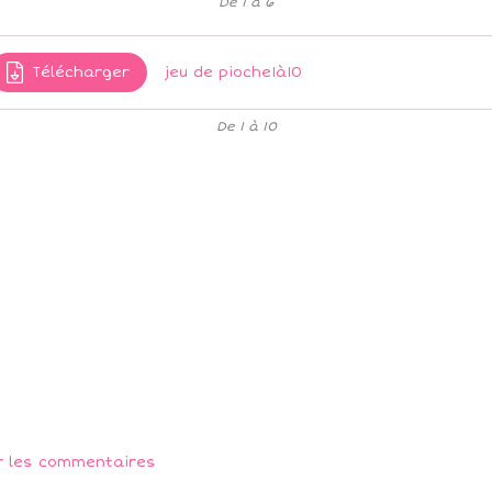
De 1 à 6
Télécharger
jeu de pioche1à10
De 1 à 10
r les commentaires