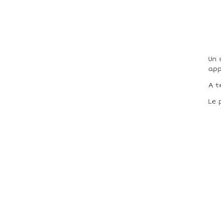
Un 
ap
A t
Le 