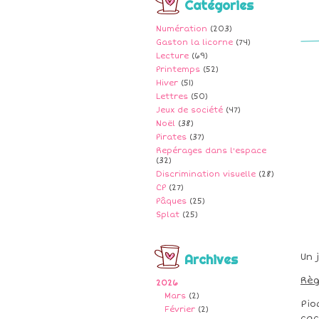
Catégories
Numération
(203)
Gaston la licorne
(74)
Lecture
(69)
Printemps
(52)
Hiver
(51)
Lettres
(50)
Jeux de société
(47)
Noël
(38)
Pirates
(37)
Repérages dans l'espace
(32)
Discrimination visuelle
(28)
CP
(27)
Pâques
(25)
Splat
(25)
Archives
Un 
Règ
2026
Mars
(2)
Pio
Février
(2)
cac