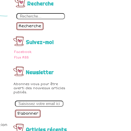
Recherche
Recherche
Suivez-moi
Facebook
Flux RSS
Newsletter
Abonnez-vous pour être
averti des nouveaux articles
publiés.
E
m
a
i
l
tion
Articles récents