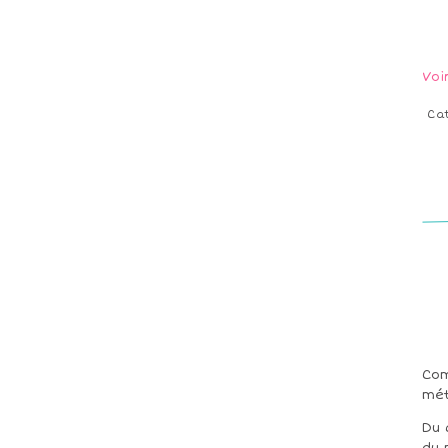
Voi
Ca
Com
mét
Du 