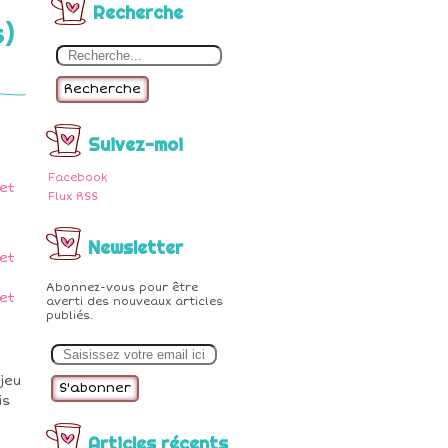
Recherche
s)
Recherche
Suivez-moi
Facebook
Flux RSS
Newsletter
Abonnez-vous pour être
averti des nouveaux articles
publiés.
E
m
a
jeu
i
l
is
Articles récents