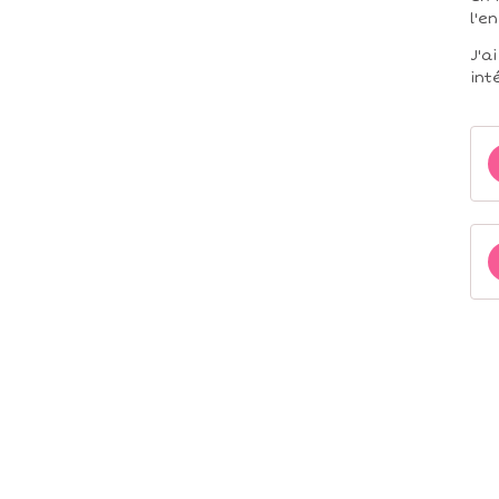
l'e
J'a
int