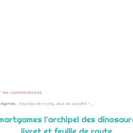
r les commentaires
tégories :
Feuilles de route
,
Jeux de société
-
…
martgames l'archipel des dinosaur
livret et feuille de route