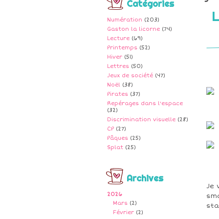
Catégories
L
Numération
(203)
Gaston la licorne
(74)
Lecture
(69)
Printemps
(52)
Hiver
(51)
Lettres
(50)
Jeux de société
(47)
Noël
(38)
Pirates
(37)
Repérages dans l'espace
(32)
Discrimination visuelle
(28)
CP
(27)
Pâques
(25)
Splat
(25)
Archives
Je 
2026
sma
Mars
(2)
sta
Février
(2)