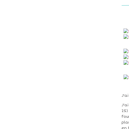
J'a
J'a
25)
fou
pla
en 