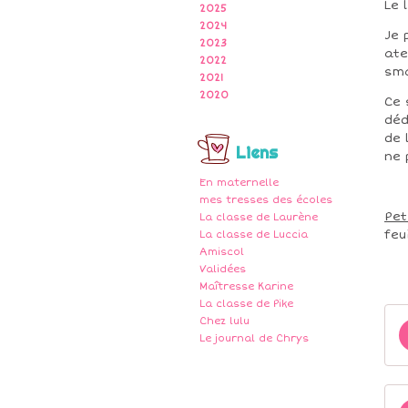
Le 
2025
2024
Je 
2023
ate
2022
sma
2021
2020
Ce 
déd
de 
Liens
ne 
En maternelle
mes tresses des écoles
Pet
La classe de Laurène
feu
La classe de Luccia
Amiscol
Validées
Maîtresse Karine
La classe de Pike
Chez lulu
Le journal de Chrys