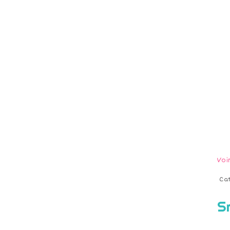
Voi
Ca
S