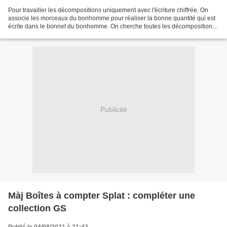
Pour travailler les décompositions uniquement avec l'écriture chiffrée. On
associe les morceaux du bonhomme pour réaliser la bonne quantité qui est
écrite dans le bonnet du bonhomme. On cherche toutes les décompositions
du 4, du 5 etc.. Les têtes vont...
Publicité
Màj Boîtes à compter Splat : compléter une
collection GS
Publié le 04/08/2021 à 21:42