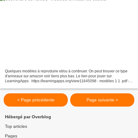
Quelques modèles à reproduire et/ou à continuer. On peut trouver ce type
d'anneaux sur amazon voir liens plus bas. Le lien pour jouer sur
LearningApps : https://learningapps.org/view11645098 - modèles 1 1 .pdf -
modèles 1 1 1.pdf - modèles 2 2.pdf...
< Page précédente
Page suivante >
Hébergé par Overblog
Top articles
Pages